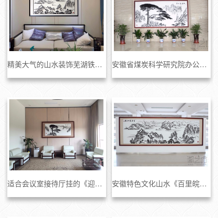
精美大气的山水装饰芜湖铁画《百里皖江图》
安徽省煤炭科学研究院办公楼大厅背景墙《迎客松》铁画
适合会议室接待厅挂的《迎客松》铁画(300x150cm)
安徽特色文化山水《百里皖江图》铁画可作大厅背景墙挂画